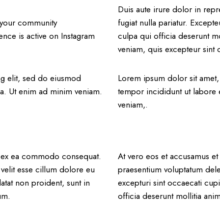
Duis aute irure dolor in repr
o your community
fugiat nulla pariatur. Except
ence is active on Instagram
culpa qui officia deserunt m
veniam, quis excepteur sint 
ng elit, sed do eiusmod
Lorem ipsum dolor sit amet,
ua. Ut enim ad minim veniam.
tempor incididunt ut labore
veniam,.
uip ex ea commodo consequat.
At vero eos et accusamus et 
 velit esse cillum dolore eu
praesentium voluptatum delen
datat non proident, sunt in
excepturi sint occaecati cupi
um.
officia deserunt mollitia ani