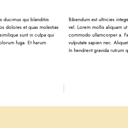
s ducimus qui blanditiis
Bibendum est ultricies integ
os dolores et quas molestias
vel. Lorem mollis aliquam ut 
similique sunt in culpa qui
commodo ullamcorper a. Fau
 dolorum fuga. Et harum
vulputate sapien nec. Alique
In hendrerit gravida rutrum 